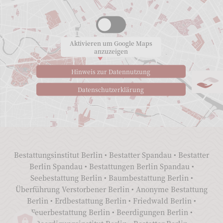
Aktivieren um Google Maps
anzuzeigen
Hinweis zur Datennutzung
Datenschutzerklärung
Bestattungsinstitut Berlin
•
Bestatter Spandau
•
Bestatter
Berlin Spandau
•
Bestattungen Berlin Spandau
•
Seebestattung Berlin
•
Baumbestattung Berlin
•
Überführung Verstorbener Berlin
•
Anonyme Bestattung
Berlin
•
Erdbestattung Berlin
•
Friedwald Berlin
•
Feuerbestattung Berlin
•
Beerdigungen Berlin
•