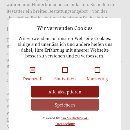
wahren und Hinterbliebene zu entlasten. So bieten die
Bestatter ein breites Bestattungsangebot – von der
klassischen Erdbestattung bis hin zur Seebestattung.
Wir verwenden Cookies
Bedürfnisse im Vordergrund
Wir verwenden auf unserer Webseite Cookies.
Die Erdbestattung ist die üblichste und älteste Art der
Einige sind unerlässlich und andere helfen uns
Beisetzung. Dabei wird der Leichnam meist in einem
dabei, Ihre Erfahrung mit unserer Webseite
Sarg der Erde übergeben. Die bisher geltende Sargpflicht
besser zu verstehen und zu verbessern.
wird derzeit allerdings zunehmend gelockert – so auch in
Berlin. Dies soll Menschen unterschiedlicher Religionen
eine Erdbestattung ganz nach ihrem Glauben
Essenziell
Statistiken
Marketing
ermöglichen. Der Beisetzung auf dem Friedhof in Berlin
können Hinterbliebene beiwohnen. Auf Wunsch wird ein
Alle akzeptieren
Geistlicher oder freier Redner bestellt. Dieser
verabschiedet den Verstorbenen im Rahmen der
Speichern
Erdbestattung mit netten Worten oder einem Gebet.
Wünscht die Familie eine anschließenden
Powered by
dsa Marketing AG
Leichenschmaus, stellt das einfühlsame Team von Gerda
Datenschutz
Messmer Bestattungen in Berlin gerne den Kontakt zu